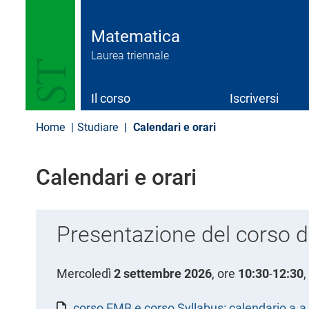
S
a
l
Matematica
t
Laurea triennale
a
a
l
c
Il corso
Iscriversi
o
n
Home
Studiare
Calendari e orari
t
e
n
Calendari e orari
u
t
o
p
Presentazione del corso d
r
i
n
c
Mercoledì
2 settembre 2026
, ore
10:30
-
12:30
,
i
p
a
corso EMB e corso Syllabus: calendario a.a. 