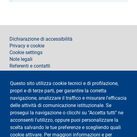
footer
Dichiarazione di accessibilità
Privacy e cookie
Cookie settings
Note legali
Referenti e contatti
Segui La Statale su
Questo sito utilizza cookie tecnici e di profilazione,
propri e di terze parti, per garantire la corretta
navigazione, analizzare il traffico e misurare l'efficacia
delle attività di comunicazione istituzionale. Se
prosegui la navigazione o clicchi su "Accetta tutti" ne
acconsenti l'utilizzo, oppure puoi personalizzare la
Testo
Università degli Studi di Milano
scelta salvando le tue preferenze e scegliendo quali
Via Festa del Perdono 7 - 20122 Milano
cookie attivare. Per maggiori informazioni e per
Tel.
+39 02 5032 5032