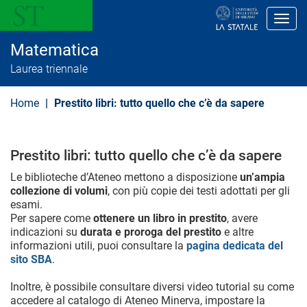
S
a
Toggl
l
t
Matematica
a
a
Laurea triennale
l
c
o
Home
Prestito libri: tutto quello che c’è da sapere
n
t
e
n
Prestito libri: tutto quello che c’è da sapere
u
t
Le biblioteche d’Ateneo mettono a disposizione
un’ampia
o
collezione di volumi
, con più copie dei testi adottati per gli
p
r
esami.
i
Per sapere come
ottenere un libro in prestito
, avere
n
indicazioni su
durata e proroga del prestito
e altre
c
informazioni utili, puoi consultare la
pagina dedicata del
i
sito SBA
.
p
a
l
Inoltre, è possibile consultare diversi video tutorial su come
e
accedere al catalogo di Ateneo Minerva, impostare la